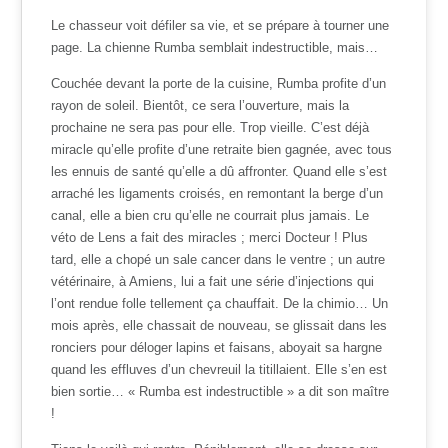
Le chasseur voit défiler sa vie, et se prépare à tourner une
page. La chienne Rumba semblait indestructible, mais…
Couchée devant la porte de la cuisine, Rumba profite d’un
rayon de soleil. Bientôt, ce sera l’ouverture, mais la
prochaine ne sera pas pour elle. Trop vieille. C’est déjà
miracle qu’elle profite d’une retraite bien gagnée, avec tous
les ennuis de santé qu’elle a dû affronter. Quand elle s’est
arraché les ligaments croisés, en remontant la berge d’un
canal, elle a bien cru qu’elle ne courrait plus jamais. Le
véto de Lens a fait des miracles ; merci Docteur ! Plus
tard, elle a chopé un sale cancer dans le ventre ; un autre
vétérinaire, à Amiens, lui a fait une série d’injections qui
l’ont rendue folle tellement ça chauffait. De la chimio… Un
mois après, elle chassait de nouveau, se glissait dans les
ronciers pour déloger lapins et faisans, aboyait sa hargne
quand les effluves d’un chevreuil la titillaient. Elle s’en est
bien sortie… « Rumba est indestructible » a dit son maître
!