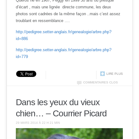
Queros né en 1967, Peggy en 1999 30 ans ou presque
d’écart , mais une lignée directe commune, les deux
photos sont cadrées de la même façon ..mais c’est assez
troublant en ressemblance ….
http://pedigree.setter-anglais.fr/genealogie/arbre.php?
id=886
http://pedigree.setter-anglais.fr/genealogie/arbre.php?
id=779
LIRE PLUS
COMMENTAIRES CLOS
Dans les yeux du vieux
chien… – Courrier Picard
29 MARS 2014 À 22 H 21 MIN