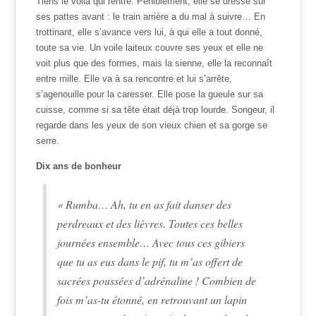
Tiens le voilà qui rentre. Péniblement, elle se dresse sur
ses pattes avant : le train arrière a du mal à suivre… En
trottinant, elle s’avance vers lui, à qui elle a tout donné,
toute sa vie. Un voile laiteux couvre ses yeux et elle ne
voit plus que des formes, mais la sienne, elle la reconnaît
entre mille. Elle va à sa rencontre et lui s’arrête,
s’agenouille pour la caresser. Elle pose la gueule sur sa
cuisse, comme si sa tête était déjà trop lourde. Songeur, il
regarde dans les yeux de son vieux chien et sa gorge se
serre.
Dix ans de bonheur
« Rumba… Ah, tu en as fait danser des
perdreaux et des lièvres. Toutes ces belles
journées ensemble… Avec tous ces gibiers
que tu as eus dans le pif, tu m’as offert de
sacrées poussées d’adrénaline ! Combien de
fois m’as-tu étonné, en retrouvant un lapin