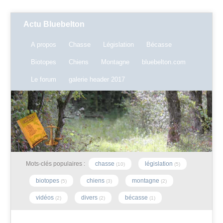
Actu Bluebelton
A propos
Chasse
Législation
Bécasse
Biotopes
Chiens
Montagne
bluebelton.com
Le forum
galerie header 2017
Mots-clés populaires :
chasse
législation
(10)
(5)
biotopes
chiens
montagne
(5)
(3)
(2)
vidéos
divers
bécasse
(2)
(2)
(1)