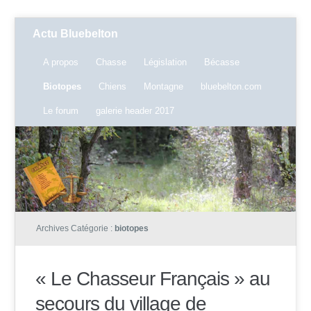
Actu Bluebelton
A propos
Chasse
Législation
Bécasse
Biotopes
Chiens
Montagne
bluebelton.com
Le forum
galerie header 2017
Archives Catégorie :
biotopes
« Le Chasseur Français » au
secours du village de