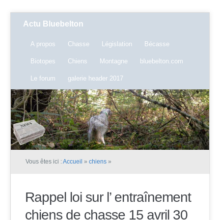
Actu Bluebelton
A propos
Chasse
Législation
Bécasse
Biotopes
Chiens
Montagne
bluebelton.com
Le forum
galerie header 2017
Vous êtes ici :
Accueil
»
chiens
»
Rappel loi sur l’ entraînement
chiens de chasse 15 avril 30